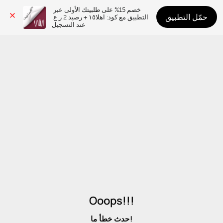
خصم 15% على طلبيتك الأولى عبر 
حمّل التطبيق
التطبيق مع كود: اهلا١٥ + رصيد 2 ر.ع 
عند التسجيل
Ooops!!!
حدث خطأ ما!