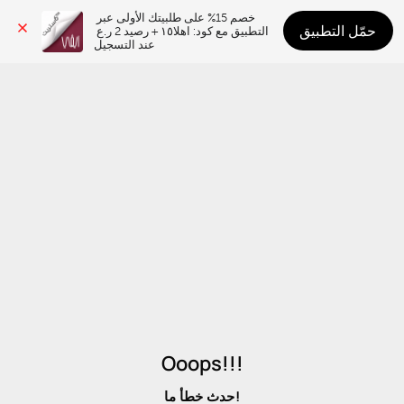
خصم 15% على طلبيتك الأولى عبر 
حمّل التطبيق
التطبيق مع كود: اهلا١٥ + رصيد 2 ر.ع 
عند التسجيل
Ooops!!!
حدث خطأ ما!