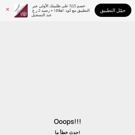
خصم 15% على طلبيتك الأولى عبر 
حمّل التطبيق
التطبيق مع كود: اهلا١٥ + رصيد 2 ر.ع 
عند التسجيل
Ooops!!!
حدث خطأ ما!