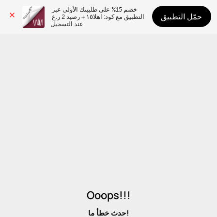
خصم 15% على طلبيتك الأولى عبر 
حمّل التطبيق
التطبيق مع كود: اهلا١٥ + رصيد 2 ر.ع 
عند التسجيل
Ooops!!!
حدث خطأ ما!