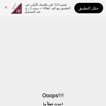
خصم 15% على طلبيتك الأولى عبر 
حمّل التطبيق
التطبيق مع كود: اهلا١٥ + رصيد 2 ر.ع 
عند التسجيل
Ooops!!!
حدث خطأ ما!