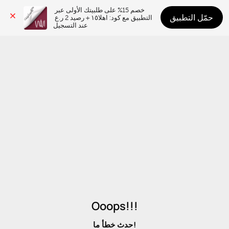
خصم 15% على طلبيتك الأولى عبر 
حمّل التطبيق
التطبيق مع كود: اهلا١٥ + رصيد 2 ر.ع 
عند التسجيل
Ooops!!!
حدث خطأ ما!