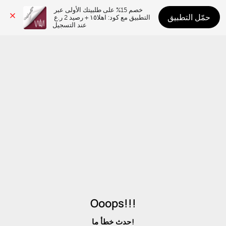
خصم 15% على طلبيتك الأولى عبر 
حمّل التطبيق
التطبيق مع كود: اهلا١٥ + رصيد 2 ر.ع 
عند التسجيل
Ooops!!!
حدث خطأ ما!