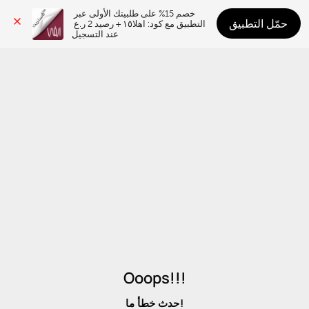
خصم 15% على طلبيتك الأولى عبر 
حمّل التطبيق
التطبيق مع كود: اهلا١٥ + رصيد 2 ر.ع 
عند التسجيل
Ooops!!!
حدث خطأ ما!