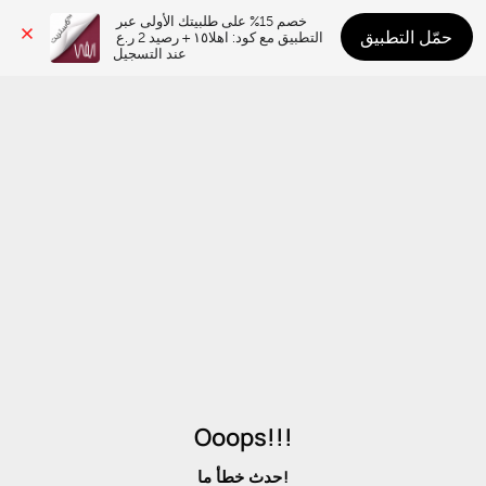
خصم 15% على طلبيتك الأولى عبر 
حمّل التطبيق
التطبيق مع كود: اهلا١٥ + رصيد 2 ر.ع 
عند التسجيل
Ooops!!!
حدث خطأ ما!