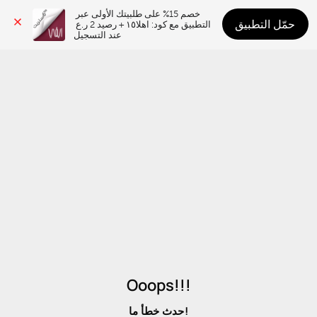
خصم 15% على طلبيتك الأولى عبر 
حمّل التطبيق
التطبيق مع كود: اهلا١٥ + رصيد 2 ر.ع 
عند التسجيل
Ooops!!!
حدث خطأ ما!